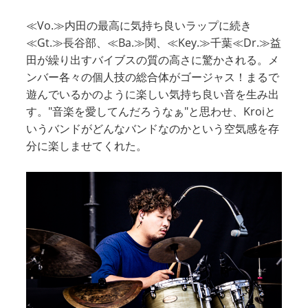
≪Vo.≫内田の最高に気持ち良いラップに続き
≪Gt.≫長谷部、≪Ba.≫関、≪Key.≫千葉≪Dr.≫益
田が繰り出すバイブスの質の高さに驚かされる。メ
ンバー各々の個人技の総合体がゴージャス！まるで
遊んでいるかのように楽しい気持ち良い音を生み出
す。"音楽を愛してんだろうなぁ"と思わせ、Kroiと
いうバンドがどんなバンドなのかという空気感を存
分に楽しませてくれた。