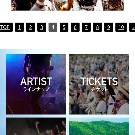
TOP
1
2
3
4
5
6
7
8
9
10
»